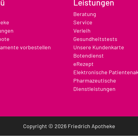
ü
Leistungen
Beratung
heke
Service
ungen
Verleih
bote
Gesundheitstests
amente vorbestellen
Unsere Kundenkarte
Botendienst
eRezept
Elektronische Patientena
Pharmazeutische
Dienstleistungen
Copyright © 2026 Friedrich Apotheke