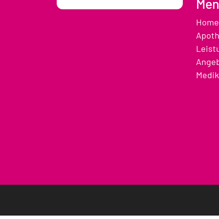
Men
Home
Apot
Leist
Ange
Medik